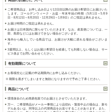
商品のお届けについて
ご希望商品は、お申し込み日より12日目以降のお届け希望日にお届けいた
します。ゴールデンウィーク・お盆・年末年始の時期（5月1日～5月9
日・8月12日～8月20日・12月29日～1月9日）のご指定は承れません。
お届け時間のご指定は承れません。
お届けは日本国内に限らせていただきます。なお、産直便については、一
部、島部などにはお届けできない場合がございます。
海外から輸入している商品では、お届けが大幅に遅れる場合がございま
す。
3週間以上、もしくはお届け希望日を経過しても到着しない場合は、サー
ビス係までお問い合わせください。
有効期限について
お客様控えに記載の申込期限内にお申し込みください。
※
期限を過ぎてしまいますと無効になりますので予めご了承ください。
商品について
環境保全のため簡易包装でのお届けとさせていただきます。
万一、ご希望商品がメーカー事情により品切れ・製造中止の場合は、新モ
デルあるいは、同等以上の代替商品をお送りすることがあります。また、